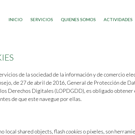
INICIO
SERVICIOS
QUIENES SOMOS
ACTIVIDADES
IES
ervicios de la sociedad de la información y de comercio ele
ejo, de 27 de abril de 2016, General de Protección de Da
 los Derechos Digitales (LOPDGDD), es obligado obtener e
antes de que este navegue por ellas.
mo local shared objects, flash
cookies
o píxeles, son herram