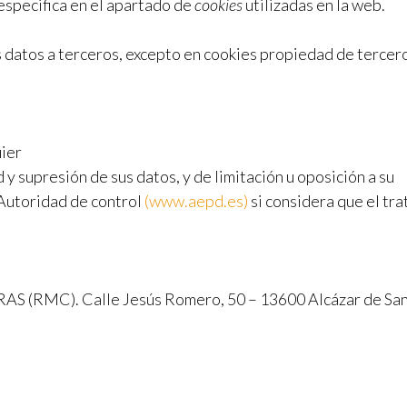
 especifica en el apartado de
cookies
utilizadas en la web.
s datos a terceros, excepto en cookies propiedad de tercero
uier
 y supresión de sus datos, y de limitación u oposición a su
 Autoridad de control
(www.aepd.es)
si considera que el tra
C). Calle Jesús Romero, 50 – 13600 Alcázar de San Ju