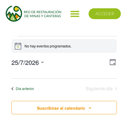
ACCEDER
No hay eventos programados.
Aviso
25/7/2026
Nav
Naveg
Día
de
Selecciona
de
vistas
la
de
fecha.
Siguiente día
Día anterior
vis
Event
Suscribirse al calendario