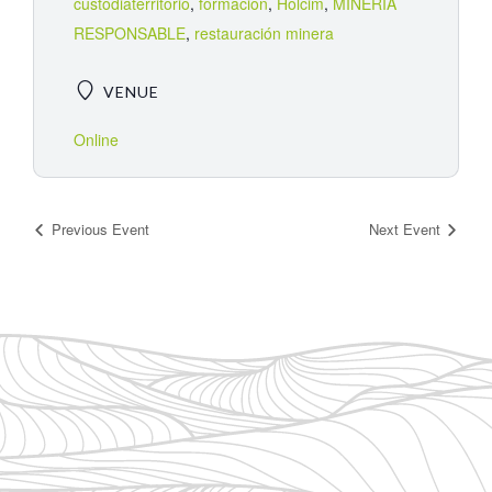
custodiaterritorio
,
formacion
,
Holcim
,
MINERÍA
RESPONSABLE
,
restauración minera
VENUE
Online
Previous Event
Next Event