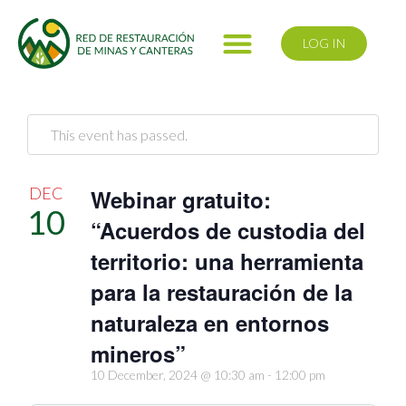
LOG IN
This event has passed.
DEC
Webinar gratuito:
10
“Acuerdos de custodia del
territorio: una herramienta
para la restauración de la
naturaleza en entornos
mineros”
10 December, 2024 @ 10:30 am
-
12:00 pm