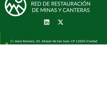
C\ Jesús Romero, 50. Alcázar de San Juan. CP 13600 (Ciudad
Real).
info@restauracionminas.org
QUÉ ES LA RMC
SERVICIOS
ACTIVIDADES
ACTUALIDAD
HAZTE SOCIO
NEWSLETTER