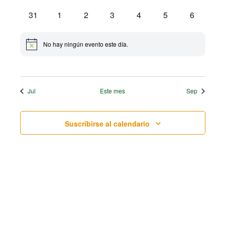
eventos
eventos
eventos
eventos
eventos
eventos
eventos
0
0
0
0
0
0
0
31
1
2
3
4
5
6
eventos
eventos
eventos
eventos
eventos
eventos
eventos
No hay ningún evento este día.
Aviso
Jul
Este mes
Sep
Suscribirse al calendario