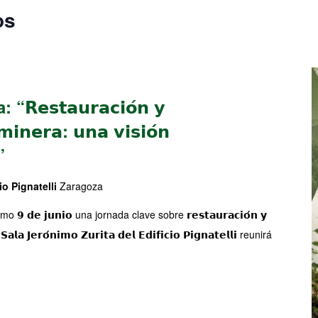
os
𝗲𝘀𝘁𝗮𝘂𝗿𝗮𝗰𝗶𝗼́𝗻 𝘆
 𝗺𝗶𝗻𝗲𝗿𝗮: 𝘂𝗻𝗮 𝘃𝗶𝘀𝗶𝗼́𝗻
”
io Pignatelli
Zaragoza
 𝗱𝗲 𝗷𝘂𝗻𝗶𝗼 una jornada clave sobre 𝗿𝗲𝘀𝘁𝗮𝘂𝗿𝗮𝗰𝗶𝗼́𝗻 𝘆
𝗦𝗮𝗹𝗮 𝗝𝗲𝗿𝗼́𝗻𝗶𝗺𝗼 𝗭𝘂𝗿𝗶𝘁𝗮 𝗱𝗲𝗹 𝗘𝗱𝗶𝗳𝗶𝗰𝗶𝗼 𝗣𝗶𝗴𝗻𝗮𝘁𝗲𝗹𝗹𝗶 reunirá