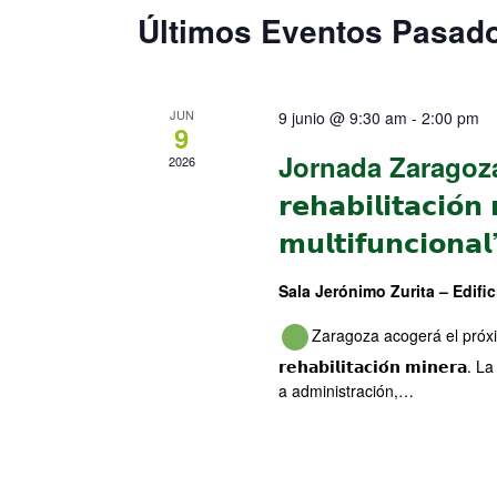
Últimos Eventos Pasad
JUN
9 junio @ 9:30 am
-
2:00 pm
9
Jornada Zaragoza: “𝗥
2026
𝗿𝗲𝗵𝗮𝗯𝗶𝗹𝗶𝘁𝗮𝗰𝗶𝗼́
𝗺𝘂𝗹𝘁𝗶𝗳𝘂𝗻𝗰𝗶𝗼𝗻𝗮
Sala Jerónimo Zurita – Edific
Zaragoza acogerá el próximo 𝟵
𝗿𝗲𝗵𝗮𝗯𝗶𝗹𝗶𝘁𝗮𝗰𝗶𝗼́𝗻 𝗺𝗶𝗻𝗲𝗿𝗮. La 
a administración,…