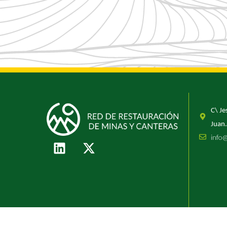
C\ Je
Juan.
info